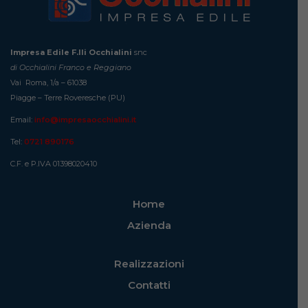
Impresa Edile F.lli Occhialini
snc
di Occhialini Franco e Reggiano
Vai Roma, 1/a – 61038
Piagge – Terre Roveresche (PU)
Email:
info@impresaocchialini.it
Tel:
0721 890176
C.F. e P.IVA 01398020410
Home
Azienda
Realizzazioni
Contatti