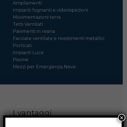
Ampliamenti
Impianti fognanti e videoispezioni
Movimentazioni terra
Tetti Ventilati
Pavimenti in resina
Facciate ventilate e rivestimenti metallici
Porticati
Impianti Luce
Piscine
Mezzi per Emergenza Neve
I vantaggi
×