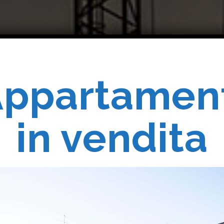
ppartamen
Costruiam
in vendita
Realizziam
 Vostri Sogn