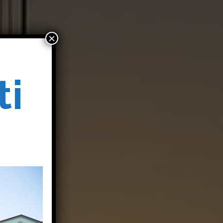
×
ti
o
o
i