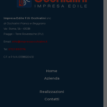
Impresa Edile F.lli Occhialini
snc
di Occhialini Franco e Reggiano
Vai Roma, 1/a – 61038
Piagge – Terre Roveresche (PU)
Email:
info@impresaocchialini.it
Tel:
0721 890176
C.F. e P.IVA 01398020410
Home
Azienda
Realizzazioni
Contatti