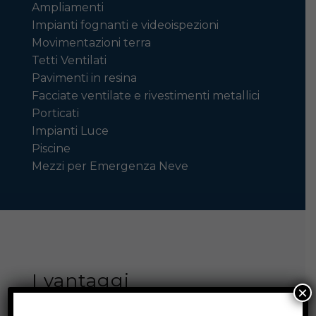
Ampliamenti
Impianti fognanti e videoispezioni
Movimentazioni terra
Tetti Ventilati
Pavimenti in resina
Facciate ventilate e rivestimenti metallici
Porticati
Impianti Luce
Piscine
Mezzi per Emergenza Neve
I vantaggi
×