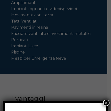
Ampliamenti
Impianti fognanti e videoispezioni
Movimentazioni terra
Tetti Ventilati
Pavimenti in resina
Facciate ventilate e rivestimenti metallici
Porticati
Impianti Luce
Piscine
Mezzi per Emergenza Neve
I vantaggi
×