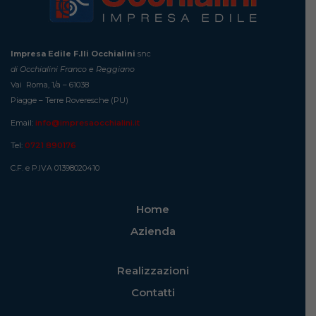
Impresa Edile F.lli Occhialini
snc
di Occhialini Franco e Reggiano
Vai Roma, 1/a – 61038
Piagge – Terre Roveresche (PU)
Email:
info@impresaocchialini.it
Tel:
0721 890176
C.F. e P.IVA 01398020410
Home
Azienda
Realizzazioni
Contatti