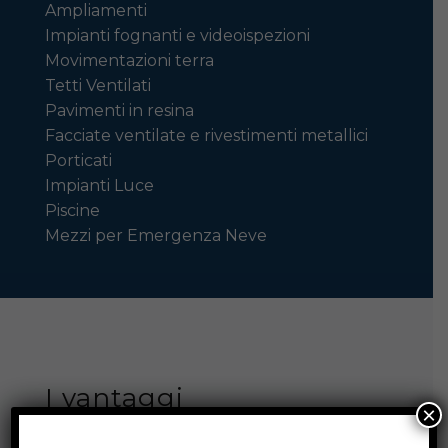
Ampliamenti
Impianti fognanti e videoispezioni
Movimentazioni terra
Tetti Ventilati
Pavimenti in resina
Facciate ventilate e rivestimenti metallici
Porticati
Impianti Luce
Piscine
Mezzi per Emergenza Neve
I vantaggi
×