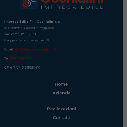
Impresa Edile F.lli Occhialini
snc
di Occhialini Franco e Reggiano
Vai Roma, 1/a – 61038
Piagge – Terre Roveresche (PU)
Email:
info@impresaocchialini.it
Tel:
0721 890176
C.F. e P.IVA 01398020410
Home
Azienda
Realizzazioni
Contatti