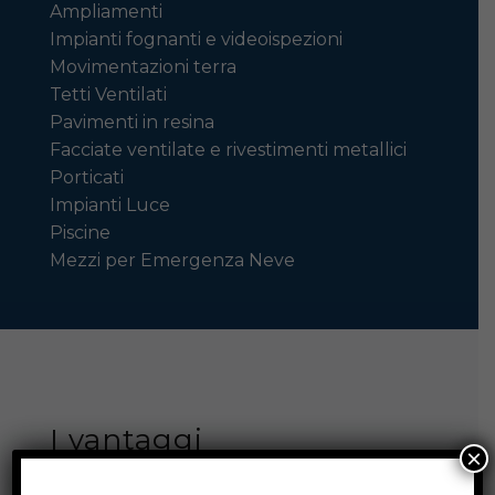
Ampliamenti
Impianti fognanti e videoispezioni
Movimentazioni terra
Tetti Ventilati
Pavimenti in resina
Facciate ventilate e rivestimenti metallici
Porticati
Impianti Luce
Piscine
Mezzi per Emergenza Neve
I vantaggi
×