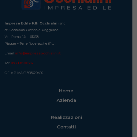
Impresa Edile F.lli Occhialini
snc
di Occhialini Franco e Reggiano
Vai Roma, 1/a – 61038
Piagge – Terre Roveresche (PU)
Email:
info@impresaocchialini.it
Tel:
0721 890176
C.F. e P.IVA 01398020410
Home
Azienda
Realizzazioni
Contatti