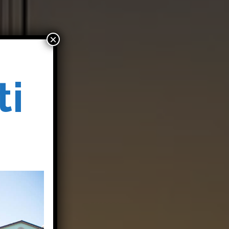
×
ti
o
o
i