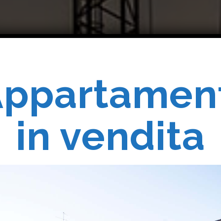
ppartamen
Costruiam
in vendita
Realizziam
 Vostri Sogn