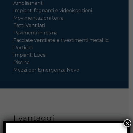
Ampliamenti
Impianti fognanti e videoispezioni
Movimentazioni terra
Tetti Ventilati
Pavimenti in resina
Facciate ventilate e rivestimenti metallici
Porticati
Impianti Luce
Piscine
Mezzi per Emergenza Neve
I vantaggi
×