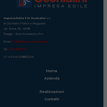
Impresa Edile F.lli Occhialini
snc
di Occhialini Franco e Reggiano
Vai Roma, 1/a – 61038
Piagge – Terre Roveresche (PU)
Email:
info@impresaocchialini.it
Tel:
0721 890176
C.F. e P.IVA 01398020410
Home
Azienda
Realizzazioni
Contatti