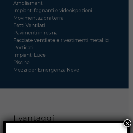
Ampliamenti
Impianti fognanti e videoispezioni
Movimentazioni terra
Tetti Ventilati
Pavimenti in resina
Facciate ventilate e rivestimenti metallici
Porticati
Impianti Luce
Piscine
Mezzi per Emergenza Neve
I vantaggi
×