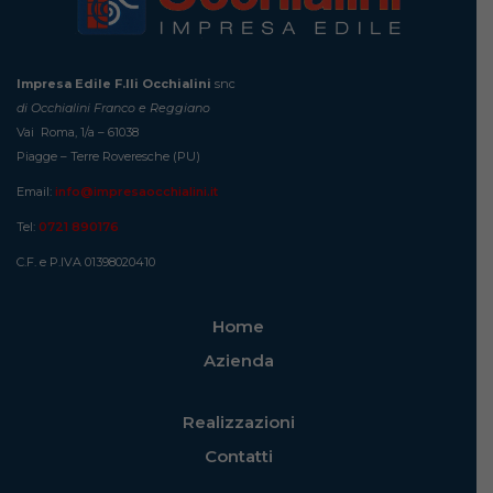
Impresa Edile F.lli Occhialini
snc
di Occhialini Franco e Reggiano
Vai Roma, 1/a – 61038
Piagge – Terre Roveresche (PU)
Email:
info@impresaocchialini.it
Tel:
0721 890176
C.F. e P.IVA 01398020410
Home
Azienda
Realizzazioni
Contatti