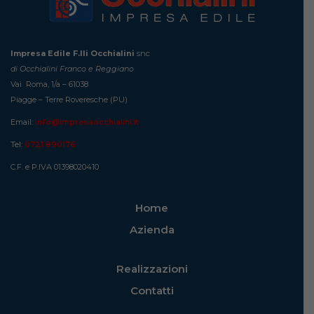
Impresa Edile F.lli Occhialini
snc
di Occhialini Franco e Reggiano
Vai Roma, 1/a – 61038
Piagge – Terre Roveresche (PU)
Email:
info@impresaocchialini.it
Tel:
0721 890176
C.F. e P.IVA 01398020410
Home
Azienda
Realizzazioni
Contatti