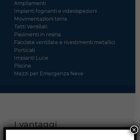
Ampliamenti
Impianti fognanti e videoispezioni
Movimentazioni terra
Tetti Ventilati
Pavimenti in resina
Facciate ventilate e rivestimenti metallici
Porticati
Impianti Luce
Piscine
Mezzi per Emergenza Neve
I vantaggi
×