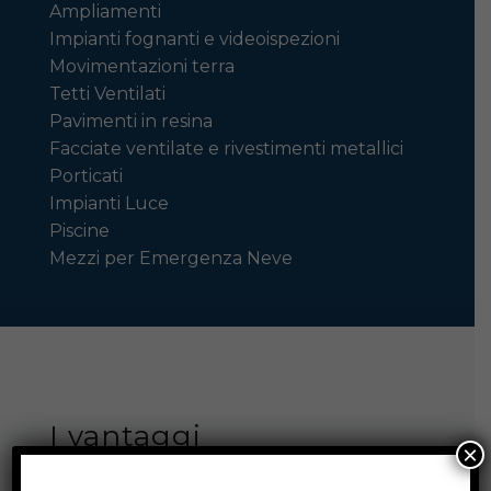
Ampliamenti
Impianti fognanti e videoispezioni
Movimentazioni terra
Tetti Ventilati
Pavimenti in resina
Facciate ventilate e rivestimenti metallici
Porticati
Impianti Luce
Piscine
Mezzi per Emergenza Neve
I vantaggi
×