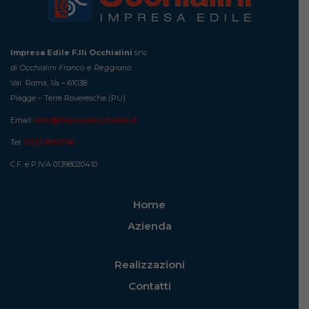
Impresa Edile F.lli Occhialini
snc
di Occhialini Franco e Reggiano
Vai Roma, 1/a – 61038
Piagge – Terre Roveresche (PU)
Email:
info@impresaocchialini.it
Tel:
0721 890176
C.F. e P.IVA 01398020410
Home
Azienda
Realizzazioni
Contatti