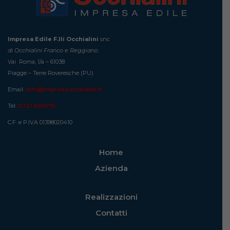
Impresa Edile F.lli Occhialini
snc
di Occhialini Franco e Reggiano
Vai Roma, 1/a – 61038
Piagge – Terre Roveresche (PU)
Email:
info@impresaocchialini.it
Tel:
0721 890176
C.F. e P.IVA 01398020410
Home
Azienda
Realizzazioni
Contatti