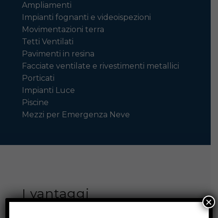
Ampliamenti
Impianti fognanti e videoispezioni
Movimentazioni terra
Tetti Ventilati
Pavimenti in resina
Facciate ventilate e rivestimenti metallici
Porticati
Impianti Luce
Piscine
Mezzi per Emergenza Neve
I vantaggi
×