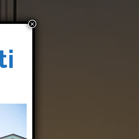
×
ti
o
o
i