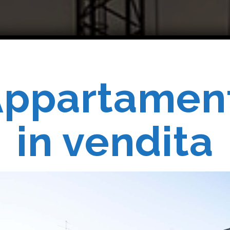
ppartamen
Costruiam
in vendita
Realizziam
 Vostri Sogn