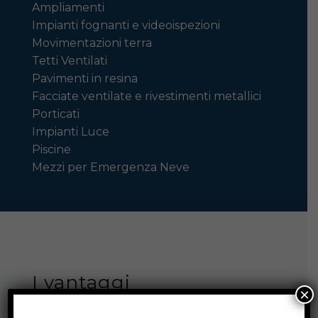
Ampliamenti
Impianti fognanti e videoispezioni
Movimentazioni terra
Tetti Ventilati
Pavimenti in resina
Facciate ventilate e rivestimenti metallici
Porticati
Impianti Luce
Piscine
Mezzi per Emergenza Neve
I vantaggi
×