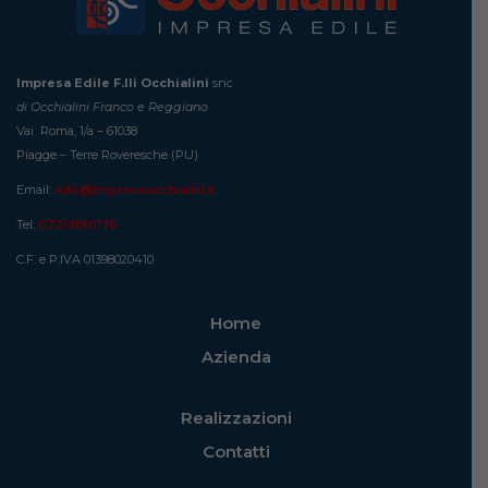
Impresa Edile F.lli Occhialini
snc
di Occhialini Franco e Reggiano
Vai Roma, 1/a – 61038
Piagge – Terre Roveresche (PU)
Email:
info@impresaocchialini.it
Tel:
0721 890176
C.F. e P.IVA 01398020410
Home
Azienda
Realizzazioni
Contatti