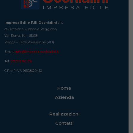
Impresa Edile F.lli Occhialini
snc
di Occhialini Franco e Reggiano
Vai Roma, 1/a – 61038
Piagge – Terre Roveresche (PU)
Email:
info@impresaocchialini.it
Tel:
0721 890176
C.F. e P.IVA 01398020410
Home
Azienda
Realizzazioni
Contatti