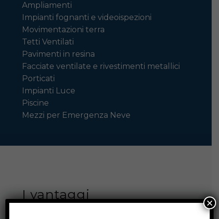
Ampliamenti
Impianti fognanti e videoispezioni
Movimentazioni terra
Tetti Ventilati
Pavimenti in resina
Facciate ventilate e rivestimenti metallici
Porticati
Impianti Luce
Piscine
Mezzi per Emergenza Neve
I vantaggi
×