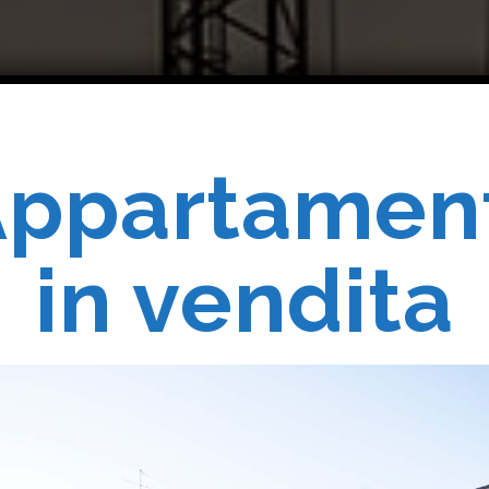
ppartamen
Costruiam
in vendita
Realizziam
 Vostri Sogn