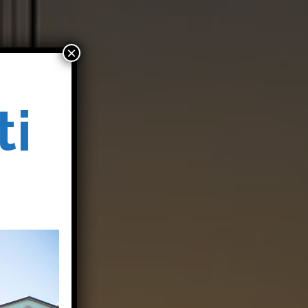
×
ti
o
o
i