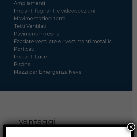
Ampliamenti
Impianti fognanti e videoispezioni
Movimentazioni terra
Tetti Ventilati
Pavimenti in resina
Facciate ventilate e rivestimenti metallici
Porticati
Impianti Luce
Piscine
Mezzi per Emergenza Neve
I vantaggi
×