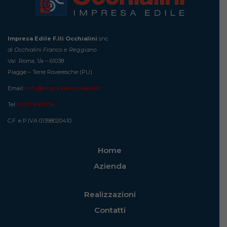
Impresa Edile F.lli Occhialini
snc
di Occhialini Franco e Reggiano
Vai Roma, 1/a – 61038
Piagge – Terre Roveresche (PU)
Email:
info@impresaocchialini.it
Tel:
0721 890176
C.F. e P.IVA 01398020410
Home
Azienda
Realizzazioni
Contatti