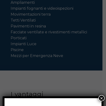
Ampliamenti
Impianti fognanti e videoispezioni
Movimentazioni terra
Tetti Ventilati
Pavimenti in resina
Facciate ventilate e rivestimenti metallici
Porticati
Impianti Luce
Piscine
Mezzi per Emergenza Neve
I vantaggi
×