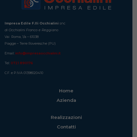
Impresa Edile F.lli Occhialini
snc
di Occhialini Franco e Reggiano
Vai Roma, 1/a – 61038
Piagge – Terre Roveresche (PU)
Email:
info@impresaocchialini.it
Tel:
0721 890176
C.F. e P.IVA 01398020410
Home
Azienda
Realizzazioni
Contatti