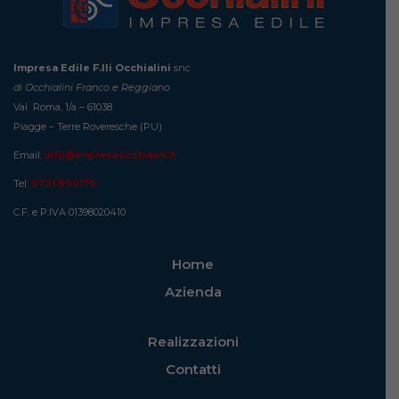
Impresa Edile F.lli Occhialini
snc
di Occhialini Franco e Reggiano
Vai Roma, 1/a – 61038
Piagge – Terre Roveresche (PU)
Email:
info@impresaocchialini.it
Tel:
0721 890176
C.F. e P.IVA 01398020410
Home
Azienda
Realizzazioni
Contatti