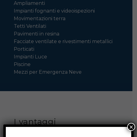
Ampliamenti
Impianti fognanti e videoispezioni
Movimentazioni terra
Tetti Ventilati
Pavimenti in resina
Facciate ventilate e rivestimenti metallici
Porticati
Impianti Luce
Piscine
Mezzi per Emergenza Neve
I vantaggi
×