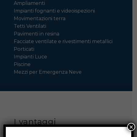
Ampliamenti
Impianti fognanti e videoispezioni
Movimentazioni terra
Tetti Ventilati
Pavimenti in resina
Facciate ventilate e rivestimenti metallici
Porticati
Impianti Luce
Piscine
Mezzi per Emergenza Neve
I vantaggi
×