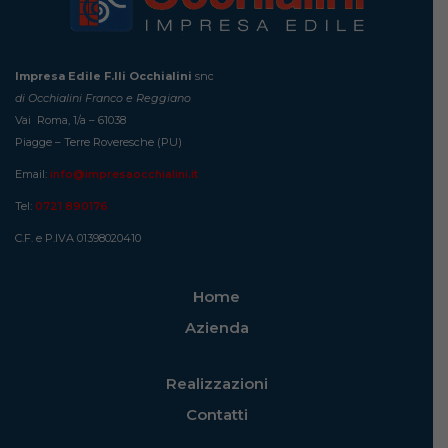
Impresa Edile F.lli Occhialini
snc
di Occhialini Franco e Reggiano
Vai Roma, 1/a – 61038
Piagge – Terre Roveresche (PU)
Email:
info@impresaocchialini.it
Tel:
0721 890176
C.F. e P.IVA 01398020410
Home
Azienda
Realizzazioni
Contatti