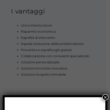
I vantaggi
Unico Interlocutore
Risparmio economico
Rapidità di intervento
Rapida risoluzione delle problematiche
Preventivi e sopralluoghi gratuiti
Collaborazione con consulenti specializzati
Soluzioni personalizzate
Soluzioni tecniche innovative
Soluzioni Acquisto immobile
×