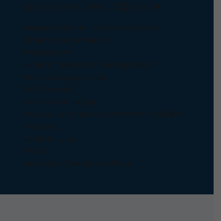
Soluzioni per l'Abitare
Risanamento del cemento armato
Smaltimento amianto
Ampliamenti
Impianti fognanti e videoispezioni
Movimentazioni terra
Tetti Ventilati
Pavimenti in resina
Facciate ventilate e rivestimenti metallici
Porticati
Impianti Luce
Piscine
Mezzi per Emergenza Neve