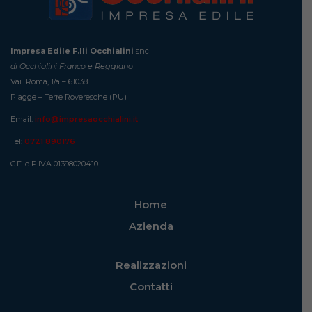
Impresa Edile F.lli Occhialini
snc
di Occhialini Franco e Reggiano
Vai Roma, 1/a – 61038
Piagge – Terre Roveresche (PU)
Email:
info@impresaocchialini.it
Tel:
0721 890176
C.F. e P.IVA 01398020410
Home
Azienda
Realizzazioni
Contatti