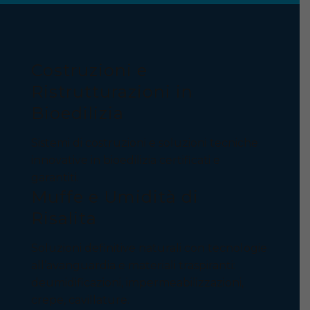
Costruzioni e
Ristrutturazioni in
Bioedilizia
Sistemi di costruzioni e soluzioni tecniche
innovative in bioedilizia certificati e
garantiti.
Muffe e Umidità di
Risalita
Soluzioni definitive naturali con tecnologie
all’avanguardia e materiali traspiranti:
deumidificazioni, impermeabilizzazioni,
crepe, cavillature.