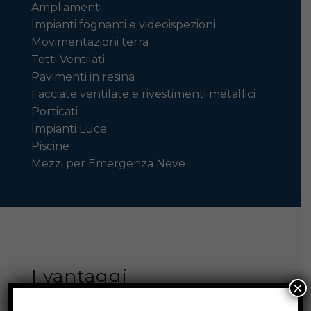
Ampliamenti
Impianti fognanti e videoispezioni
Movimentazioni terra
Tetti Ventilati
Pavimenti in resina
Facciate ventilate e rivestimenti metallici
Porticati
Impianti Luce
Piscine
Mezzi per Emergenza Neve
I vantaggi
×