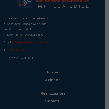
Impresa Edile F.lli Occhialini
snc
di Occhialini Franco e Reggiano
Vai Roma, 1/a – 61038
Piagge – Terre Roveresche (PU)
Email:
info@impresaocchialini.it
Tel:
0721 890176
C.F. e P.IVA 01398020410
Home
Azienda
Realizzazioni
Contatti