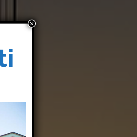
×
ti
o
o
i