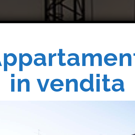
ppartamen
Costruiam
in vendita
Realizziam
 Vostri Sogn