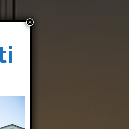
×
ti
o
o
i