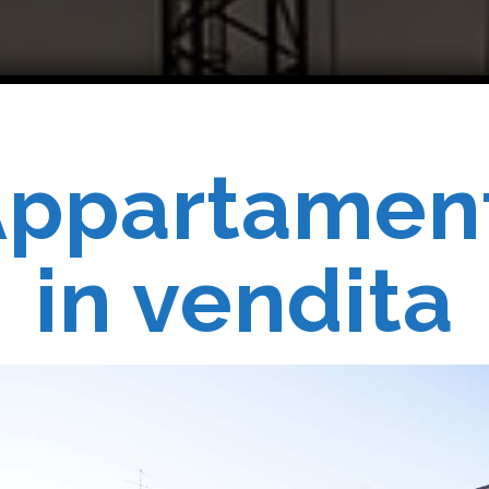
ppartamen
Costruiam
in vendita
Realizziam
 Vostri Sogn