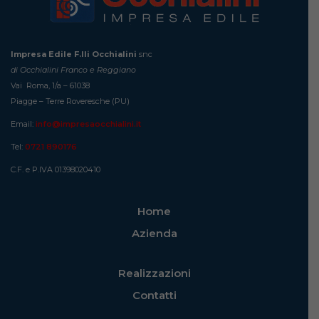
Impresa Edile F.lli Occhialini
snc
di Occhialini Franco e Reggiano
Vai Roma, 1/a – 61038
Piagge – Terre Roveresche (PU)
Email:
info@impresaocchialini.it
Tel:
0721 890176
C.F. e P.IVA 01398020410
Home
Azienda
Realizzazioni
Contatti