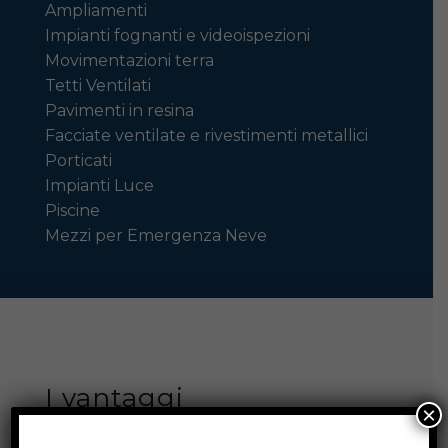
Ampliamenti
Impianti fognanti e videoispezioni
Movimentazioni terra
Tetti Ventilati
Pavimenti in resina
Facciate ventilate e rivestimenti metallici
Porticati
Impianti Luce
Piscine
Mezzi per Emergenza Neve
I vantaggi
×