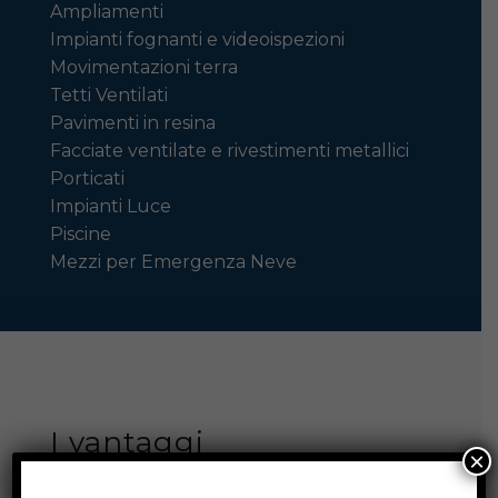
Ampliamenti
Impianti fognanti e videoispezioni
Movimentazioni terra
Tetti Ventilati
Pavimenti in resina
Facciate ventilate e rivestimenti metallici
Porticati
Impianti Luce
Piscine
Mezzi per Emergenza Neve
I vantaggi
×