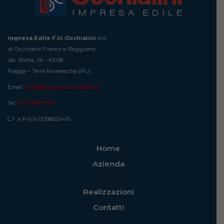
Impresa Edile F.lli Occhialini
snc
di Occhialini Franco e Reggiano
Vai Roma, 1/a – 61038
Piagge – Terre Roveresche (PU)
Email:
info@impresaocchialini.it
Tel:
0721 890176
C.F. e P.IVA 01398020410
Home
Azienda
Realizzazioni
Contatti