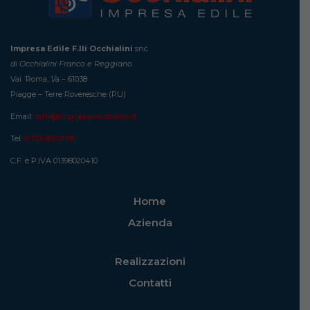
Impresa Edile F.lli Occhialini
snc
di Occhialini Franco e Reggiano
Vai Roma, 1/a – 61038
Piagge – Terre Roveresche (PU)
Email:
info@impresaocchialini.it
Tel:
0721 890176
C.F. e P.IVA 01398020410
Home
Azienda
Realizzazioni
Contatti