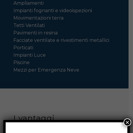
Ampliamenti
Impianti fognanti e videoispezioni
Movimentazioni terra
Tetti Ventilati
Pavimenti in resina
Facciate ventilate e rivestimenti metallici
Porticati
Impianti Luce
Piscine
Mezzi per Emergenza Neve
I vantaggi
×