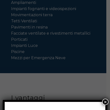
Ampliamenti
Impianti fognanti e videoispezioni
Movimentazioni terra
Tetti Ventilati
Pavimenti in resina
Facciate ventilate e rivestimenti metallici
Porticati
Impianti Luce
Piscine
Mezzi per Emergenza Neve
I vantaggi
×