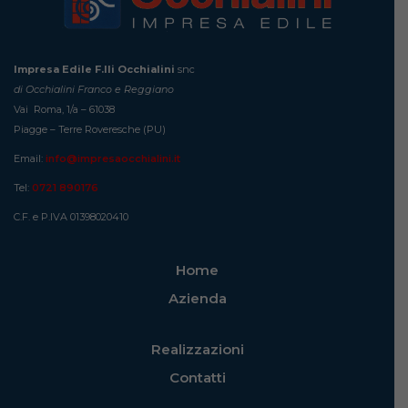
Impresa Edile F.lli Occhialini
snc
di Occhialini Franco e Reggiano
Vai Roma, 1/a – 61038
Piagge – Terre Roveresche (PU)
Email:
info@impresaocchialini.it
Tel:
0721 890176
C.F. e P.IVA 01398020410
Home
Azienda
Realizzazioni
Contatti