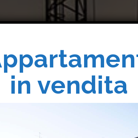
ppartamen
Costruiam
in vendita
Realizziam
 Vostri Sogn