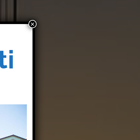
×
ti
o
o
i