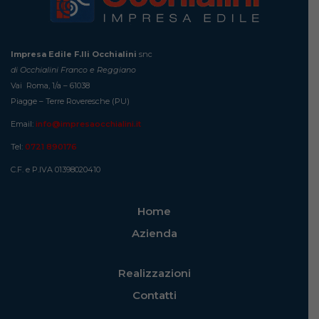
Impresa Edile F.lli Occhialini
snc
di Occhialini Franco e Reggiano
Vai Roma, 1/a – 61038
Piagge – Terre Roveresche (PU)
Email:
info@impresaocchialini.it
Tel:
0721 890176
C.F. e P.IVA 01398020410
Home
Azienda
Realizzazioni
Contatti