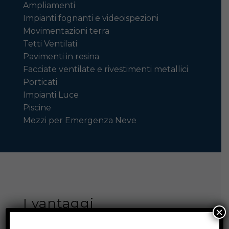
Ampliamenti
Impianti fognanti e videoispezioni
Movimentazioni terra
Tetti Ventilati
Pavimenti in resina
Facciate ventilate e rivestimenti metallici
Porticati
Impianti Luce
Piscine
Mezzi per Emergenza Neve
I vantaggi
×