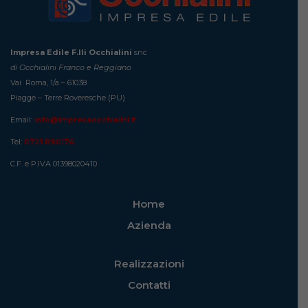
Impresa Edile F.lli Occhialini
snc
di Occhialini Franco e Reggiano
Vai Roma, 1/a – 61038
Piagge – Terre Roveresche (PU)
Email:
info@impresaocchialini.it
Tel:
0721 890176
C.F. e P.IVA 01398020410
Home
Azienda
Realizzazioni
Contatti