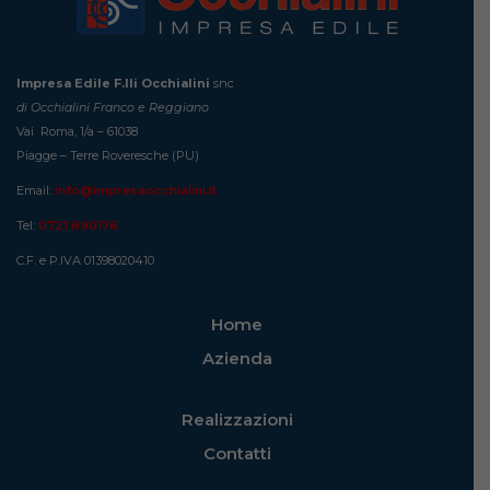
Impresa Edile F.lli Occhialini
snc
di Occhialini Franco e Reggiano
Vai Roma, 1/a – 61038
Piagge – Terre Roveresche (PU)
Email:
info@impresaocchialini.it
Tel:
0721 890176
C.F. e P.IVA 01398020410
Home
Azienda
Realizzazioni
Contatti