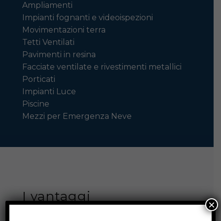
Ampliamenti
Impianti fognanti e videoispezioni
Movimentazioni terra
Tetti Ventilati
Pavimenti in resina
Facciate ventilate e rivestimenti metallici
Porticati
Impianti Luce
Piscine
Mezzi per Emergenza Neve
I vantaggi
×