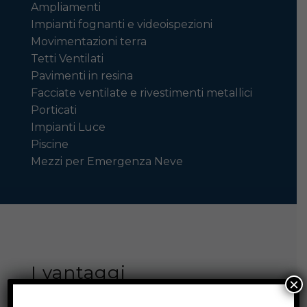
Ampliamenti
Impianti fognanti e videoispezioni
Movimentazioni terra
Tetti Ventilati
Pavimenti in resina
Facciate ventilate e rivestimenti metallici
Porticati
Impianti Luce
Piscine
Mezzi per Emergenza Neve
I vantaggi
×