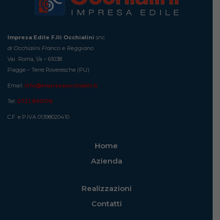
Impresa Edile F.lli Occhialini
snc
di Occhialini Franco e Reggiano
Vai Roma, 1/a – 61038
Piagge – Terre Roveresche (PU)
Email:
info@impresaocchialini.it
Tel:
0721 890176
C.F. e P.IVA 01398020410
Home
Azienda
Realizzazioni
Contatti