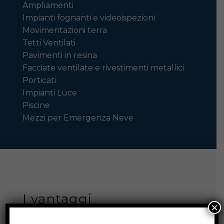
Ampliamenti
Impianti fognanti e videoispezioni
Movimentazioni terra
Tetti Ventilati
Pavimenti in resina
Facciate ventilate e rivestimenti metallici
Porticati
Impianti Luce
Piscine
Mezzi per Emergenza Neve
I vantaggi
×