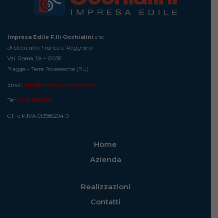
Impresa Edile F.lli Occhialini
snc
di Occhialini Franco e Reggiano
Vai Roma, 1/a – 61038
Piagge – Terre Roveresche (PU)
Email:
info@impresaocchialini.it
Tel:
0721 890176
C.F. e P.IVA 01398020410
Home
Azienda
Realizzazioni
Contatti