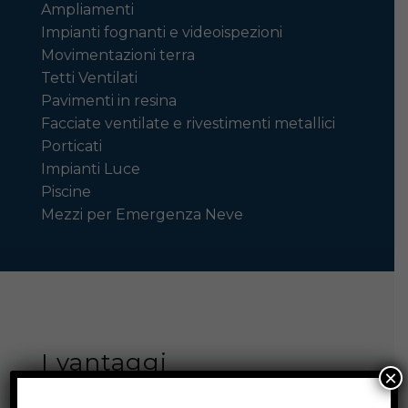
Ampliamenti
Impianti fognanti e videoispezioni
Movimentazioni terra
Tetti Ventilati
Pavimenti in resina
Facciate ventilate e rivestimenti metallici
Porticati
Impianti Luce
Piscine
Mezzi per Emergenza Neve
I vantaggi
×