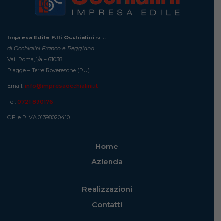
Impresa Edile F.lli Occhialini
snc
di Occhialini Franco e Reggiano
Vai Roma, 1/a – 61038
Piagge – Terre Roveresche (PU)
Email:
info@impresaocchialini.it
Tel:
0721 890176
C.F. e P.IVA 01398020410
Home
Azienda
Realizzazioni
Contatti