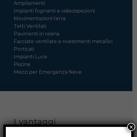
Ampliamenti
Impianti fognanti e videoispezioni
Movimentazioni terra
Tetti Ventilati
Pavimenti in resina
Facciate ventilate e rivestimenti metallici
Porticati
Impianti Luce
Piscine
Mezzi per Emergenza Neve
I vantaggi
×