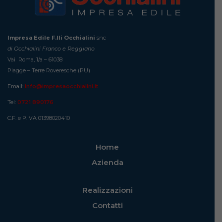
Impresa Edile F.lli Occhialini
snc
di Occhialini Franco e Reggiano
Vai Roma, 1/a – 61038
Piagge – Terre Roveresche (PU)
Email:
info@impresaocchialini.it
Tel:
0721 890176
C.F. e P.IVA 01398020410
Home
Azienda
Realizzazioni
Contatti