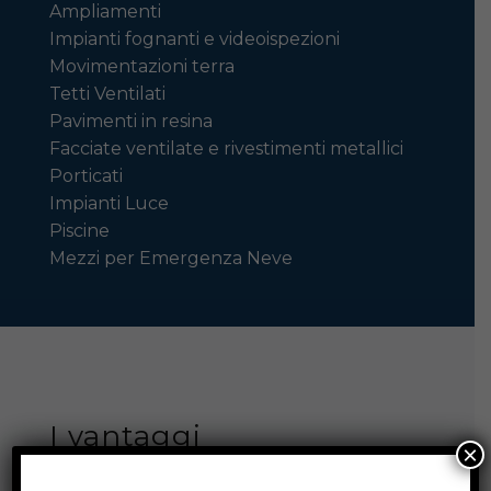
Ampliamenti
Impianti fognanti e videoispezioni
Movimentazioni terra
Tetti Ventilati
Pavimenti in resina
Facciate ventilate e rivestimenti metallici
Porticati
Impianti Luce
Piscine
Mezzi per Emergenza Neve
I vantaggi
×