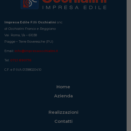
Impresa Edile F.lli Occhialini
snc
di Occhialini Franco e Reggiano
Vai Roma, 1/a – 61038
Piagge – Terre Roveresche (PU)
Email:
info@impresaocchialini.it
Tel:
0721 890176
C.F. e P.IVA 01398020410
Home
Azienda
Realizzazioni
Contatti