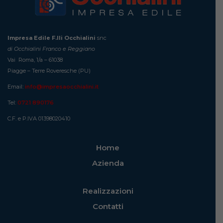
Impresa Edile F.lli Occhialini
snc
di Occhialini Franco e Reggiano
Vai Roma, 1/a – 61038
Piagge – Terre Roveresche (PU)
Email:
info@impresaocchialini.it
Tel:
0721 890176
C.F. e P.IVA 01398020410
Home
Azienda
Realizzazioni
Contatti