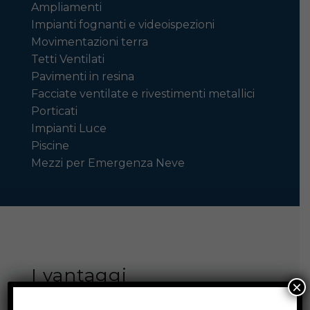
Ampliamenti
Impianti fognanti e videoispezioni
Movimentazioni terra
Tetti Ventilati
Pavimenti in resina
Facciate ventilate e rivestimenti metallici
Porticati
Impianti Luce
Piscine
Mezzi per Emergenza Neve
I vantaggi
×