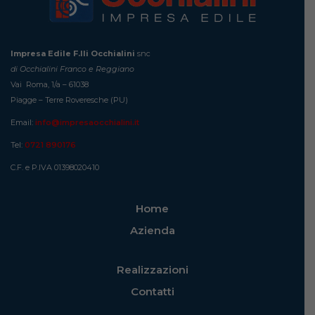
Impresa Edile F.lli Occhialini
snc
di Occhialini Franco e Reggiano
Vai Roma, 1/a – 61038
Piagge – Terre Roveresche (PU)
Email:
info@impresaocchialini.it
Tel:
0721 890176
C.F. e P.IVA 01398020410
Home
Azienda
Realizzazioni
Contatti