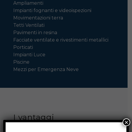
Ampliamenti
Impianti fognanti e videoispezioni
Movimentazioni terra
Tetti Ventilati
Pavimenti in resina
Facciate ventilate e rivestimenti metallici
Porticati
Impianti Luce
Piscine
Mezzi per Emergenza Neve
I vantaggi
×