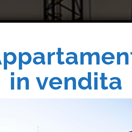
ppartamen
Costruiam
in vendita
Realizziam
 Vostri Sogn