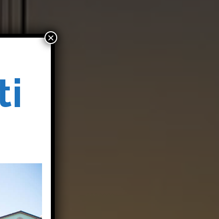
×
ti
o
o
i