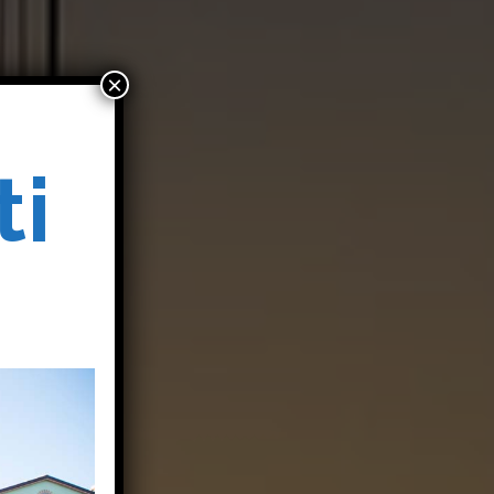
×
ti
o
o
i