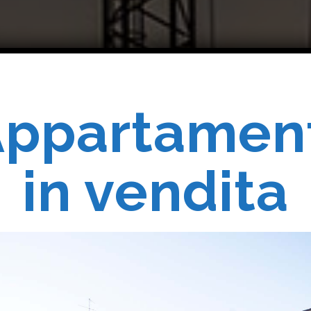
ppartamen
Costruiam
in vendita
Realizziam
 Vostri Sogn