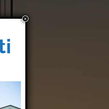
×
ti
o
o
i