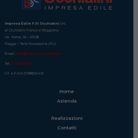
Impresa Edile F.lli Occhialini
snc
di Occhialini Franco e Reggiano
Vai Roma, 1/a – 61038
Piagge – Terre Roveresche (PU)
Email:
info@impresaocchialini.it
Tel:
0721 890176
C.F. e P.IVA 01398020410
Home
Azienda
Realizzazioni
Contatti