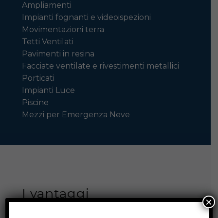
Ampliamenti
Impianti fognanti e videoispezioni
Movimentazioni terra
Tetti Ventilati
Pavimenti in resina
Facciate ventilate e rivestimenti metallici
Porticati
Impianti Luce
Piscine
Mezzi per Emergenza Neve
I vantaggi
×