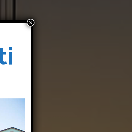
×
ti
o
o
i