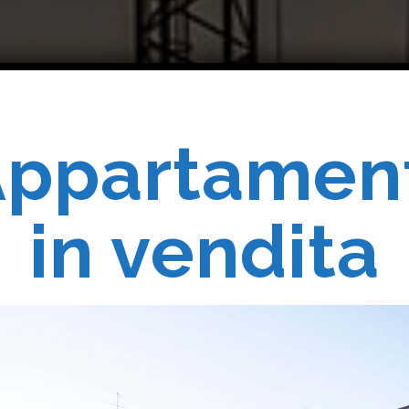
ppartamen
Costruiam
in vendita
Realizziam
 Vostri Sogn