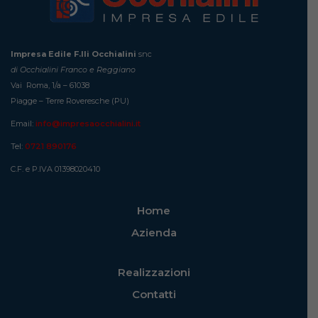
Impresa Edile F.lli Occhialini
snc
di Occhialini Franco e Reggiano
Vai Roma, 1/a – 61038
Piagge – Terre Roveresche (PU)
Email:
info@impresaocchialini.it
Tel:
0721 890176
C.F. e P.IVA 01398020410
Home
Azienda
Realizzazioni
Contatti