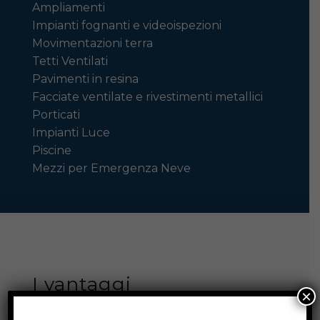
Ampliamenti
Impianti fognanti e videoispezioni
Movimentazioni terra
Tetti Ventilati
Pavimenti in resina
Facciate ventilate e rivestimenti metallici
Porticati
Impianti Luce
Piscine
Mezzi per Emergenza Neve
I vantaggi
×