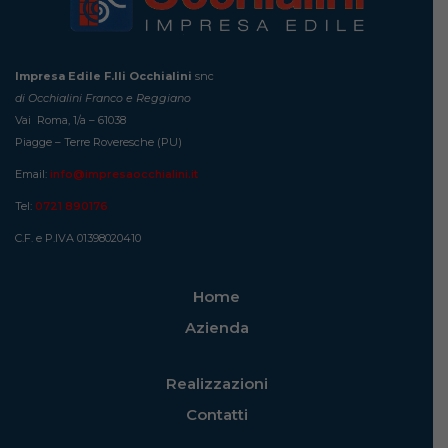
Impresa Edile F.lli Occhialini
snc
di Occhialini Franco e Reggiano
Vai Roma, 1/a – 61038
Piagge – Terre Roveresche (PU)
Email:
info@impresaocchialini.it
Tel:
0721 890176
C.F. e P.IVA 01398020410
Home
Azienda
Realizzazioni
Contatti