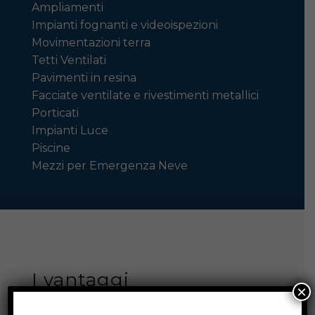
Ampliamenti
Impianti fognanti e videoispezioni
Movimentazioni terra
Tetti Ventilati
Pavimenti in resina
Facciate ventilate e rivestimenti metallici
Porticati
Impianti Luce
Piscine
Mezzi per Emergenza Neve
I vantaggi
×