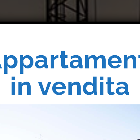
ppartamen
Costruiam
in vendita
Realizziam
 Vostri Sogn