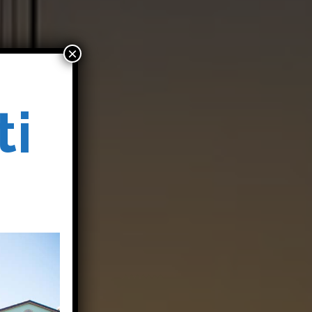
×
ti
o
o
i