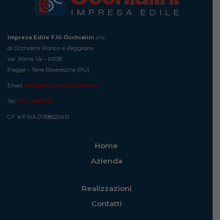
Impresa Edile F.lli Occhialini
snc
di Occhialini Franco e Reggiano
Vai Roma, 1/a – 61038
Piagge – Terre Roveresche (PU)
Email:
info@impresaocchialini.it
Tel:
0721 890176
C.F. e P.IVA 01398020410
Home
Azienda
Realizzazioni
Contatti