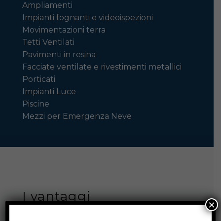
Ampliamenti
Impianti fognanti e videoispezioni
Movimentazioni terra
Tetti Ventilati
Pavimenti in resina
Facciate ventilate e rivestimenti metallici
Porticati
Impianti Luce
Piscine
Mezzi per Emergenza Neve
I vantaggi
×