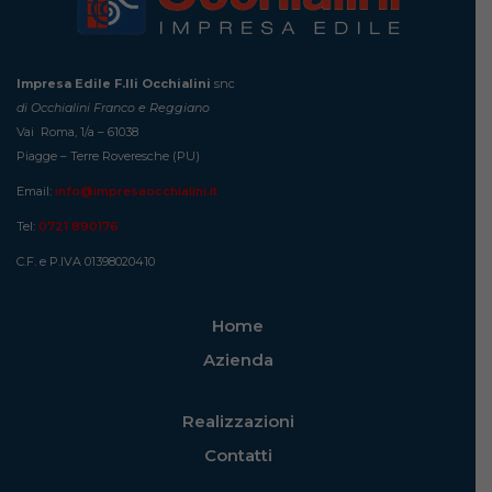
Impresa Edile F.lli Occhialini
snc
di Occhialini Franco e Reggiano
Vai Roma, 1/a – 61038
Piagge – Terre Roveresche (PU)
Email:
info@impresaocchialini.it
Tel:
0721 890176
C.F. e P.IVA 01398020410
Home
Azienda
Realizzazioni
Contatti