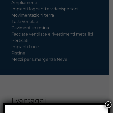
Ampliamenti
Impianti fognanti e videoispezioni
Movimentazioni terra
Tetti Ventilati
Pavimenti in resina
Facciate ventilate e rivestimenti metallici
Porticati
Impianti Luce
Piscine
Mezzi per Emergenza Neve
I vantaggi
×