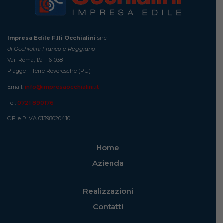
Impresa Edile F.lli Occhialini
snc
di Occhialini Franco e Reggiano
Vai Roma, 1/a – 61038
Piagge – Terre Roveresche (PU)
Email:
info@impresaocchialini.it
Tel:
0721 890176
C.F. e P.IVA 01398020410
Home
Azienda
Realizzazioni
Contatti